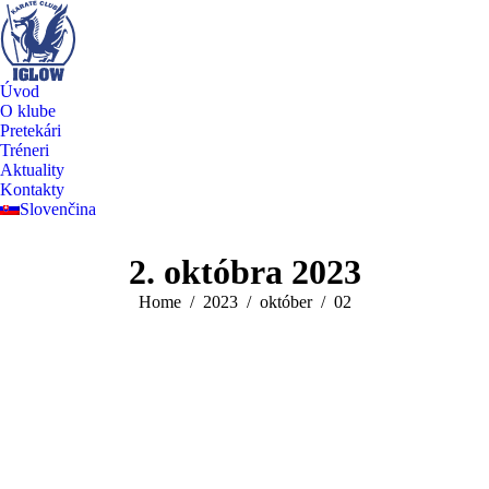
Úvod
O klube
Pretekári
Tréneri
Aktuality
Kontakty
Slovenčina
Facebook
2. októbra 2023
page
opens
You are here:
Home
2023
október
02
in
new
window