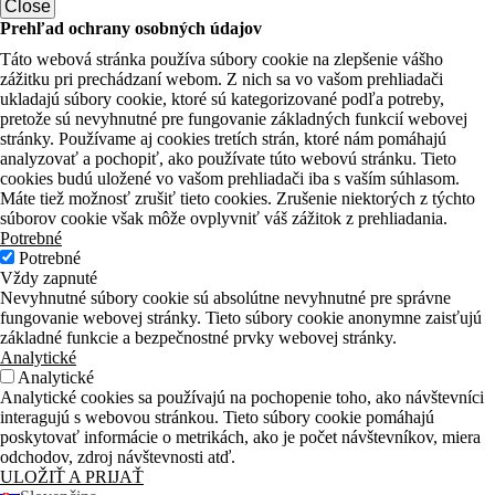
Close
Prehľad ochrany osobných údajov
Táto webová stránka používa súbory cookie na zlepšenie vášho
zážitku pri prechádzaní webom. Z nich sa vo vašom prehliadači
ukladajú súbory cookie, ktoré sú kategorizované podľa potreby,
pretože sú nevyhnutné pre fungovanie základných funkcií webovej
stránky. Používame aj cookies tretích strán, ktoré nám pomáhajú
analyzovať a pochopiť, ako používate túto webovú stránku. Tieto
cookies budú uložené vo vašom prehliadači iba s vaším súhlasom.
Máte tiež možnosť zrušiť tieto cookies. Zrušenie niektorých z týchto
súborov cookie však môže ovplyvniť váš zážitok z prehliadania.
Potrebné
Potrebné
Vždy zapnuté
Nevyhnutné súbory cookie sú absolútne nevyhnutné pre správne
fungovanie webovej stránky. Tieto súbory cookie anonymne zaisťujú
základné funkcie a bezpečnostné prvky webovej stránky.
Analytické
Analytické
Analytické cookies sa používajú na pochopenie toho, ako návštevníci
interagujú s webovou stránkou. Tieto súbory cookie pomáhajú
poskytovať informácie o metrikách, ako je počet návštevníkov, miera
odchodov, zdroj návštevnosti atď.
ULOŽIŤ A PRIJAŤ